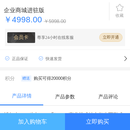
企业商城进驻版
收藏
￥4998.00
￥5998.00
会员卡
尊享24小时在线客服
立即开通
正品保证
快速发货
积分
购买可得20000积分
赠送
产品详情
产品参数
产品评论
近年来，一种由“B2B”和“B2C”商业模式结合衍生而形成
加入购物车
立即购买
的“B2B2C”新型商业模式逐渐为大众所熟知。B2B2C，
简单来说，就是平台整合多个商家，为消费者提供更加