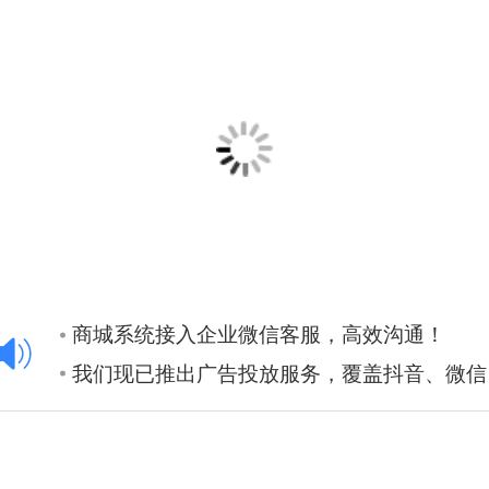
抖音/支付宝小程序上线了，点击注册开通！
门店系统对接抖音来客收获抖音流量
商城系统接入企业微信客服，高效沟通！
我们现已推出广告投放服务，覆盖抖音、微信、百度、小红书等多平台，由专业的运营团队提供全程代运营，欢迎通过官网联系我们，助您的品牌轻松实现精准营销！
销售系统对接抖音广告，上线微信客服！
销售系统智能机器人上线，客户不错过！