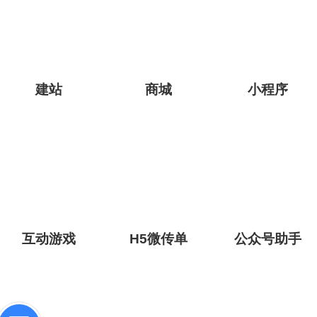
抖音小程序在线支付上线，点击注册开通！
多商户自营版上线，高效协同拓客锁客！
抖音/支付宝小程序上线了，点击注册开通！
建站
商城
小程序
门店系统对接抖音来客收获抖音流量
互动游戏
H5微传单
公众号助手